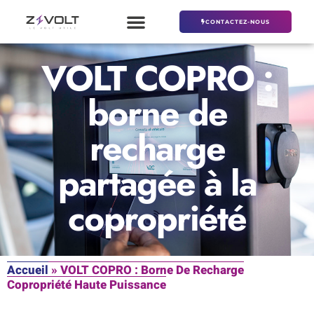
CONTACTEZ-NOUS
VOLT COPRO :
borne de
recharge
partagée à la
copropriété
Accueil
»
VOLT COPRO : Borne De Recharge
Copropriété Haute Puissance