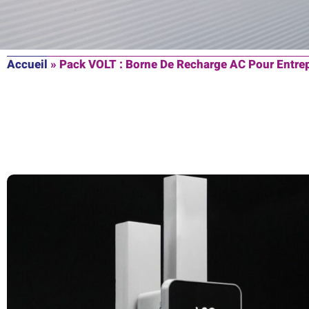
Accueil
»
Pack VOLT : Borne De Recharge AC Pour Entre