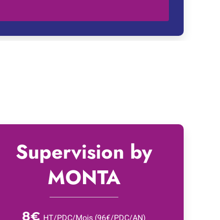
Supervision by
MONTA
8
€
HT/PDC/Mois (96€/PDC/AN)