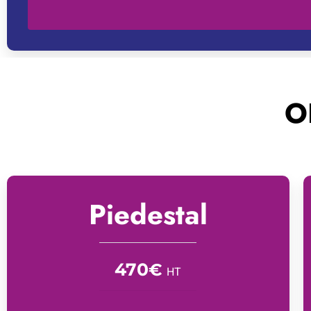
O
Piedestal
470
€
HT